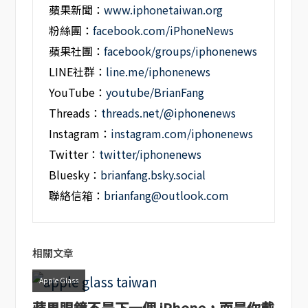
蘋果新聞：
www.iphonetaiwan.org
粉絲團：
facebook.com/iPhoneNews
蘋果社團：
facebook/groups/iphonenews
LINE社群：
line.me/iphonenews
YouTube：
youtube/BrianFang
Threads：
threads.net/@iphonenews
Instagram：
instagram.com/iphonenews
Twitter：
twitter/iphonenews
Bluesky：
brianfang.bsky.social
聯絡信箱：
brianfang@outlook.com
相關文章
Apple Glass
蘋果眼鏡不是下一個 iPhone，而是你戴