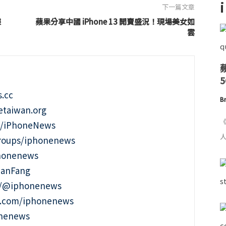
下一篇文章
據
蘋果分享中國 iPhone 13 開賣盛況！現場美女如
雲
.cc
Br
taiwan.org
《
m/iPhoneNews
人
roups/iphonenews
phonenews
ianFang
t/@iphonenews
m.com/iphonenews
onenews