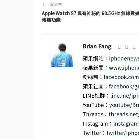
上一篇文章
Apple Watch S7 具有神秘的 60.5GHz 無線數
傳輸功能
Brian Fang
蘋果網站：
iphonenews
蘋果新聞：
www.iphone
粉絲團：
facebook.co
蘋果社團：
facebook/g
LINE社群：
line.me/i
YouTube：
youtube/Br
Threads：
threads.ne
Instagram：
instagra
Twitter：
twitter/iph