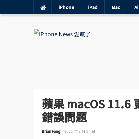
iPhone
iPad
Mac
A
Skip
to
content
蘋果 macOS 11
錯誤問題
Brian Fang
2021 年 9 月 24 日