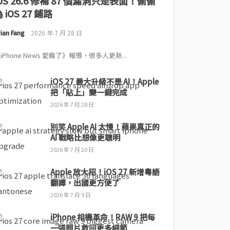
iOS 26.6 修補 87 個漏洞只是表面！偷偷
 iOS 27 鋪路
ian Fang
2026 年 7 月 28 日
iPhone News 愛瘋了》報導，很多人更新...
iOS 27 最大升級不是 AI！Apple
把「貼上」變一鍵完成
2026 年 7 月 28 日
別笑 Apple AI 太慢！蘋果真正的
AI 戰略比想像更聰明
2026 年 7 月 20 日
Apple 放大招！iOS 27 新增粵語
翻譯，出國更方便了
2026 年 7 月 9 日
iPhone 相機革命！RAW 9 把每
一張照片救回更多細節