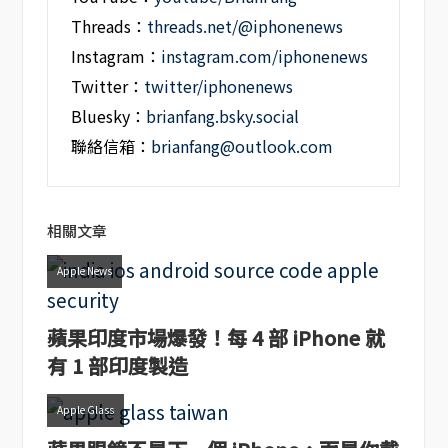
Threads：
threads.net/@iphonenews
Instagram：
instagram.com/iphonenews
Twitter：
twitter/iphonenews
Bluesky：
brianfang.bsky.social
聯絡信箱：
brianfang@outlook.com
相關文章
Apple News
蘋果印度市場爆發！每 4 部 iPhone 就
有 1 部印度製造
Apple Glass