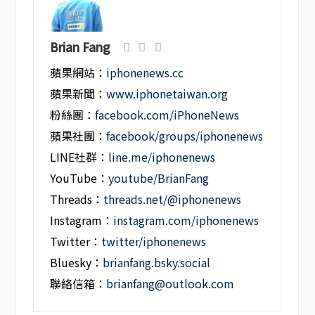
Brian Fang
蘋果網站：
iphonenews.cc
蘋果新聞：
www.iphonetaiwan.org
粉絲團：
facebook.com/iPhoneNews
蘋果社團：
facebook/groups/iphonenews
LINE社群：
line.me/iphonenews
YouTube：
youtube/BrianFang
Threads：
threads.net/@iphonenews
Instagram：
instagram.com/iphonenews
Twitter：
twitter/iphonenews
Bluesky：
brianfang.bsky.social
聯絡信箱：
brianfang@outlook.com