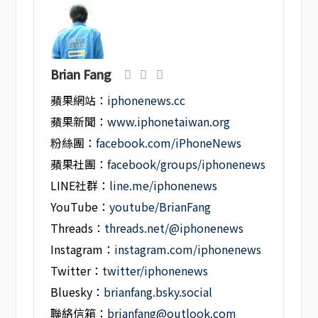
Brian Fang
蘋果網站：
iphonenews.cc
蘋果新聞：
www.iphonetaiwan.org
粉絲團：
facebook.com/iPhoneNews
蘋果社團：
facebook/groups/iphonenews
LINE社群：
line.me/iphonenews
YouTube：
youtube/BrianFang
Threads：
threads.net/@iphonenews
Instagram：
instagram.com/iphonenews
Twitter：
twitter/iphonenews
Bluesky：
brianfang.bsky.social
聯絡信箱：
brianfang@outlook.com