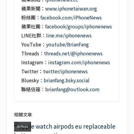
蘋果新聞：
www.iphonetaiwan.org
粉絲團：
facebook.com/iPhoneNews
蘋果社團：
facebook/groups/iphonenews
LINE社群：
line.me/iphonenews
YouTube：
youtube/BrianFang
Threads：
threads.net/@iphonenews
Instagram：
instagram.com/iphonenews
Twitter：
twitter/iphonenews
Bluesky：
brianfang.bsky.social
聯絡信箱：
brianfang@outlook.com
相關文章
AirPods