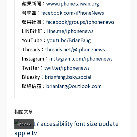
蘋果新聞：
www.iphonetaiwan.org
粉絲團：
facebook.com/iPhoneNews
蘋果社團：
facebook/groups/iphonenews
LINE社群：
line.me/iphonenews
YouTube：
youtube/BrianFang
Threads：
threads.net/@iphonenews
Instagram：
instagram.com/iphonenews
Twitter：
twitter/iphonenews
Bluesky：
brianfang.bsky.social
聯絡信箱：
brianfang@outlook.com
相關文章
Apple TV