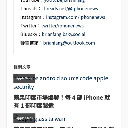
Threads：
threads.net/@iphonenews
Instagram：
instagram.com/iphonenews
Twitter：
twitter/iphonenews
Bluesky：
brianfang.bsky.social
聯絡信箱：
brianfang@outlook.com
相關文章
Apple News
蘋果印度市場爆發！每 4 部 iPhone 就
有 1 部印度製造
Apple Glass