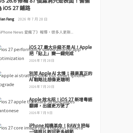
iOS 26.6 修補 87 個漏洞只是表面！偷偷
 iOS 27 鋪路
ian Fang
2026 年 7 月 28 日
iPhone News 愛瘋了》報導，很多人更新...
iOS 27 最大升級不是 AI！Apple
把「貼上」變一鍵完成
2026 年 7 月 28 日
別笑 Apple AI 太慢！蘋果真正的
AI 戰略比想像更聰明
2026 年 7 月 20 日
Apple 放大招！iOS 27 新增粵語
翻譯，出國更方便了
2026 年 7 月 9 日
iPhone 相機革命！RAW 9 把每
一張照片救回更多細節