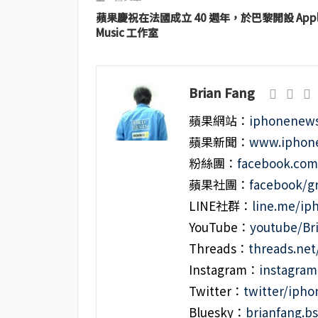
蘋果慶祝在法國成立 40 週年，於巴黎開設 Appl
Music 工作室
Brian Fang
蘋果網站：
iphonenews
蘋果新聞：
www.iphone
粉絲團：
facebook.co
蘋果社團：
facebook/g
LINE社群：
line.me/i
YouTube：
youtube/Br
Threads：
threads.ne
Instagram：
instagra
Twitter：
twitter/iph
Bluesky：
brianfang.bs