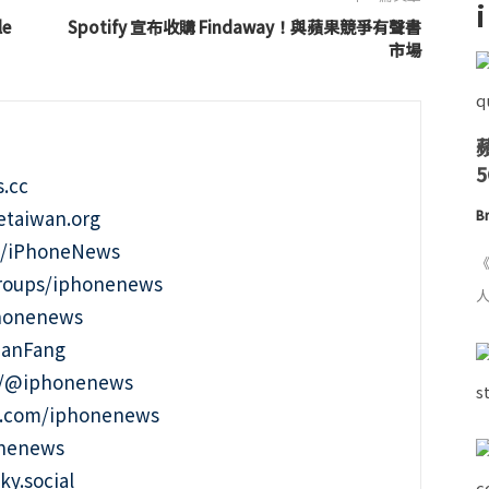
e
Spotify 宣布收購 Findaway！與蘋果競爭有聲書
市場
.cc
taiwan.org
Br
m/iPhoneNews
《
roups/iphonenews
人
phonenews
ianFang
t/@iphonenews
m.com/iphonenews
onenews
ky.social