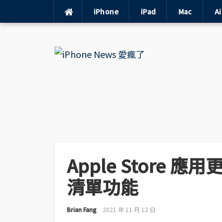
iPhone
iPad
Mac
A
Skip
to
content
Apple Store
清單功能
Brian Fang
2021 年 11 月 12 日