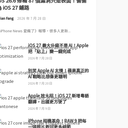
iOS 26.6 修補 87 個漏洞只是表面！偷偷
 iOS 27 鋪路
ian Fang
2026 年 7 月 28 日
iPhone News 愛瘋了》報導，很多人更新...
iOS 27 最大升級不是 AI！Apple
把「貼上」變一鍵完成
2026 年 7 月 28 日
別笑 Apple AI 太慢！蘋果真正的
AI 戰略比想像更聰明
2026 年 7 月 20 日
Apple 放大招！iOS 27 新增粵語
翻譯，出國更方便了
2026 年 7 月 9 日
iPhone 相機革命！RAW 9 把每
一張照片救回更多細節