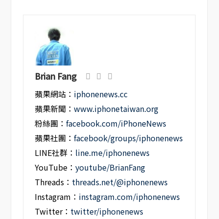
Brian Fang
蘋果網站：
iphonenews.cc
蘋果新聞：
www.iphonetaiwan.org
粉絲團：
facebook.com/iPhoneNews
蘋果社團：
facebook/groups/iphonenews
LINE社群：
line.me/iphonenews
YouTube：
youtube/BrianFang
Threads：
threads.net/@iphonenews
Instagram：
instagram.com/iphonenews
Twitter：
twitter/iphonenews