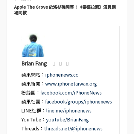
Apple The Grove 於洛杉磯開幕！《泰德拉索》演員到
場同歡
Brian Fang
蘋果網站：
iphonenews.cc
蘋果新聞：
www.iphonetaiwan.org
粉絲團：
facebook.com/iPhoneNews
蘋果社團：
facebook/groups/iphonenews
LINE社群：
line.me/iphonenews
YouTube：
youtube/BrianFang
Threads：
threads.net/@iphonenews