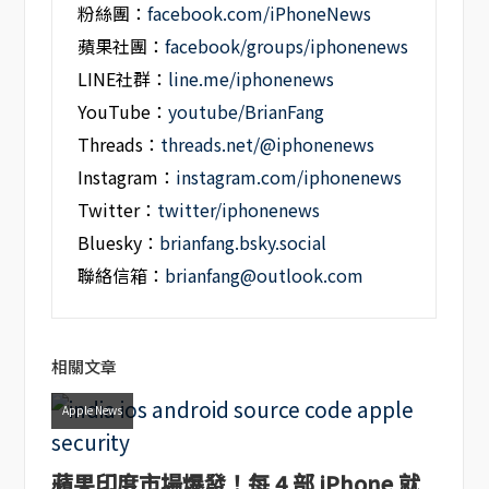
粉絲團：
facebook.com/iPhoneNews
蘋果社團：
facebook/groups/iphonenews
LINE社群：
line.me/iphonenews
YouTube：
youtube/BrianFang
Threads：
threads.net/@iphonenews
Instagram：
instagram.com/iphonenews
Twitter：
twitter/iphonenews
Bluesky：
brianfang.bsky.social
聯絡信箱：
brianfang@outlook.com
相關文章
Apple News
蘋果印度市場爆發！每 4 部 iPhone 就