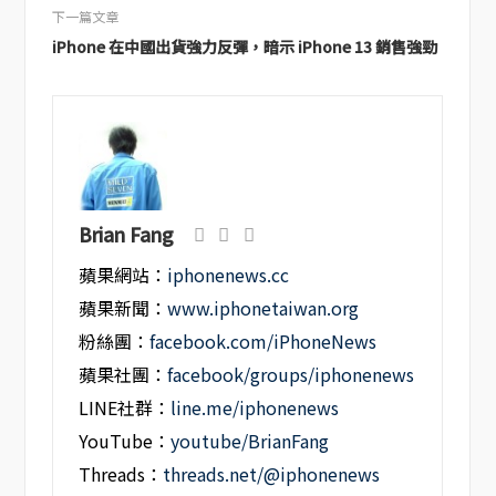
下一篇文章
iPhone 在中國出貨強力反彈，暗示 iPhone 13 銷售強勁
Brian Fang
蘋果網站：
iphonenews.cc
蘋果新聞：
www.iphonetaiwan.org
粉絲團：
facebook.com/iPhoneNews
蘋果社團：
facebook/groups/iphonenews
LINE社群：
line.me/iphonenews
YouTube：
youtube/BrianFang
Threads：
threads.net/@iphonenews