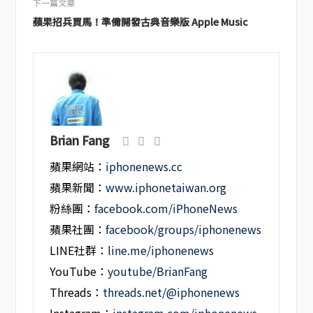
下一篇文章
蘋果招兵買馬！準備開發古典音樂版 Apple Music
Brian Fang
蘋果網站：
iphonenews.cc
蘋果新聞：
www.iphonetaiwan.org
粉絲團：
facebook.com/iPhoneNews
蘋果社團：
facebook/groups/iphonenews
LINE社群：
line.me/iphonenews
YouTube：
youtube/BrianFang
Threads：
threads.net/@iphonenews