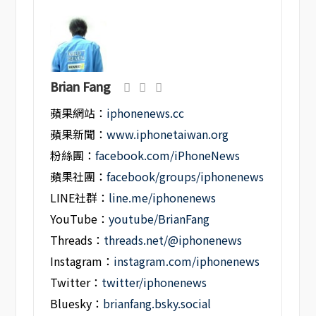
Brian Fang
蘋果網站：
iphonenews.cc
蘋果新聞：
www.iphonetaiwan.org
粉絲團：
facebook.com/iPhoneNews
蘋果社團：
facebook/groups/iphonenews
LINE社群：
line.me/iphonenews
YouTube：
youtube/BrianFang
Threads：
threads.net/@iphonenews
Instagram：
instagram.com/iphonenews
Twitter：
twitter/iphonenews
Bluesky：
brianfang.bsky.social