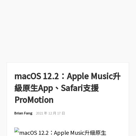
macOS 12.2：Apple Music升
級原生App、Safari支援
ProMotion
Brian Fang
2021 年 12 月 17 日