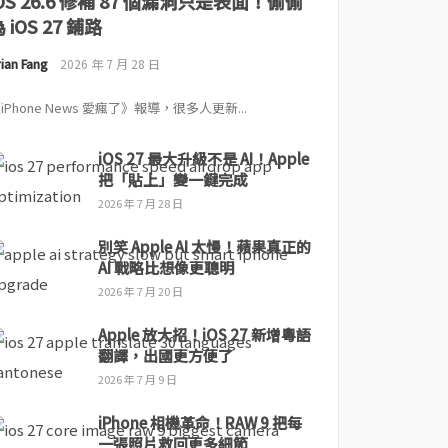
iOS 26.6 修補 87 個漏洞只是表面！偷偷
 iOS 27 鋪路
ian Fang
2026 年 7 月 28 日
iPhone News 愛瘋了》報導，很多人更新...
iOS 27 最大升級不是 AI！Apple
把「貼上」變一鍵完成
2026 年 7 月 28 日
別笑 Apple AI 太慢！蘋果真正的
AI 戰略比想像更聰明
2026 年 7 月 20 日
Apple 放大招！iOS 27 新增粵語
翻譯，出國更方便了
2026 年 7 月 9 日
iPhone 相機革命！RAW 9 把每
一張照片救回更多細節