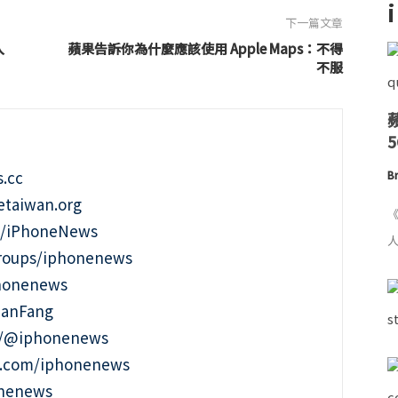
下一篇文章
入
蘋果告訴你為什麼應該使用 Apple Maps：不得
不服
.cc
Br
taiwan.org
《
m/iPhoneNews
人
roups/iphonenews
phonenews
ianFang
t/@iphonenews
m.com/iphonenews
onenews