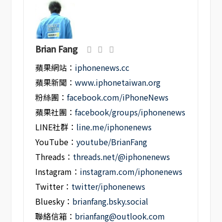
Brian Fang
蘋果網站：
iphonenews.cc
蘋果新聞：
www.iphonetaiwan.org
粉絲團：
facebook.com/iPhoneNews
蘋果社團：
facebook/groups/iphonenews
LINE社群：
line.me/iphonenews
YouTube：
youtube/BrianFang
Threads：
threads.net/@iphonenews
Instagram：
instagram.com/iphonenews
Twitter：
twitter/iphonenews
Bluesky：
brianfang.bsky.social
聯絡信箱：
brianfang@outlook.com