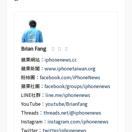
Brian Fang
蘋果網站：
iphonenews.cc
蘋果新聞：
www.iphonetaiwan.org
粉絲團：
facebook.com/iPhoneNews
蘋果社團：
facebook/groups/iphonenews
LINE社群：
line.me/iphonenews
YouTube：
youtube/BrianFang
Threads：
threads.net/@iphonenews
Instagram：
instagram.com/iphonenews
Twitter：
twitter/iphonenews