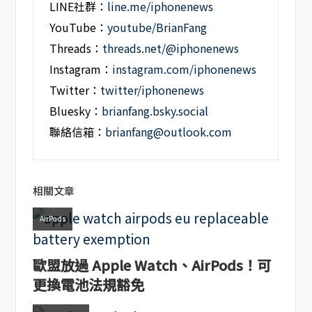
LINE社群：
line.me/iphonenews
YouTube：
youtube/BrianFang
Threads：
threads.net/@iphonenews
Instagram：
instagram.com/iphonenews
Twitter：
twitter/iphonenews
Bluesky：
brianfang.bsky.social
聯絡信箱：
brianfang@outlook.com
相關文章
AirPods
歐盟放過 Apple Watch、AirPods！可
更換電池法規豁免