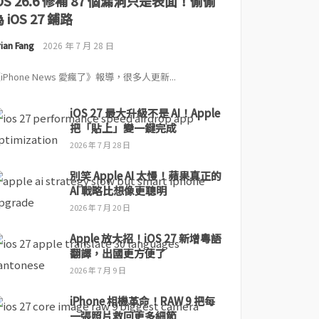
iOS 26.6 修補 87 個漏洞只是表面！偷偷
 iOS 27 鋪路
ian Fang
2026 年 7 月 28 日
iPhone News 愛瘋了》報導，很多人更新...
iOS 27 最大升級不是 AI！Apple
把「貼上」變一鍵完成
2026 年 7 月 28 日
別笑 Apple AI 太慢！蘋果真正的
AI 戰略比想像更聰明
2026 年 7 月 20 日
Apple 放大招！iOS 27 新增粵語
翻譯，出國更方便了
2026 年 7 月 9 日
iPhone 相機革命！RAW 9 把每
一張照片救回更多細節