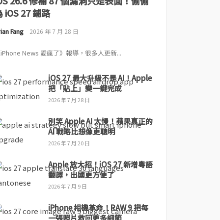
iOS 26.6 修補 87 個漏洞只是表面！偷偷
 iOS 27 鋪路
ian Fang
2026 年 7 月 28 日
iPhone News 愛瘋了》報導，很多人更新...
iOS 27 最大升級不是 AI！Apple
把「貼上」變一鍵完成
2026 年 7 月 28 日
別笑 Apple AI 太慢！蘋果真正的
AI 戰略比想像更聰明
2026 年 7 月 20 日
Apple 放大招！iOS 27 新增粵語
翻譯，出國更方便了
2026 年 7 月 9 日
iPhone 相機革命！RAW 9 把每
一張照片救回更多細節