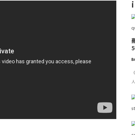
Br
《
人