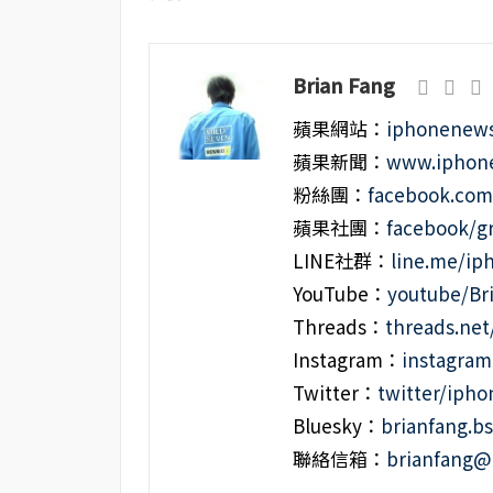
Brian Fang
蘋果網站：
iphonenews
蘋果新聞：
www.iphone
粉絲團：
facebook.co
蘋果社團：
facebook/g
LINE社群：
line.me/i
YouTube：
youtube/Br
Threads：
threads.ne
Instagram：
instagra
Twitter：
twitter/iph
Bluesky：
brianfang.bs
聯絡信箱：
brianfang@