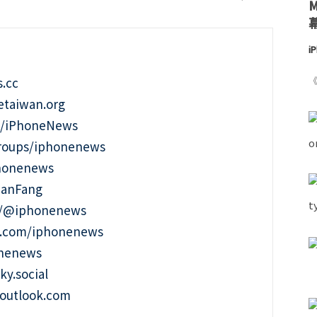
i
.cc
《
taiwan.org
m/iPhoneNews
roups/iphonenews
phonenews
ianFang
t/@iphonenews
m.com/iphonenews
onenews
ky.social
outlook.com