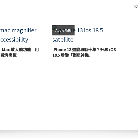
Apple 新聞
Mac 放大鏡功能｜用
iPhone 13 還能再戰十年？升級 iOS
鏡頭看清黑板
18.5 秒變「衛星神機」