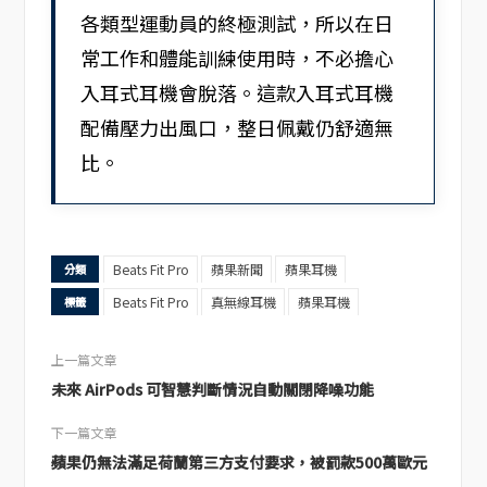
各類型運動員的終極測試，所以在日
常工作和體能訓練使用時，不必擔心
入耳式耳機會脫落。這款入耳式耳機
配備壓力出風口，整日佩戴仍舒適無
比。
Beats Fit Pro
蘋果新聞
蘋果耳機
分類
Beats Fit Pro
真無線耳機
蘋果耳機
標籤
上一篇文章
未來 AirPods 可智慧判斷情況自動關閉降噪功能
下一篇文章
蘋果仍無法滿足荷蘭第三方支付要求，被罰款500萬歐元