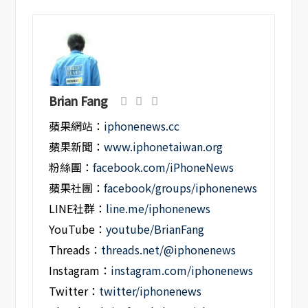
Brian Fang
蘋果網站：
iphonenews.cc
蘋果新聞：
www.iphonetaiwan.org
粉絲團：
facebook.com/iPhoneNews
蘋果社團：
facebook/groups/iphonenews
LINE社群：
line.me/iphonenews
YouTube：
youtube/BrianFang
Threads：
threads.net/@iphonenews
Instagram：
instagram.com/iphonenews
Twitter：
twitter/iphonenews