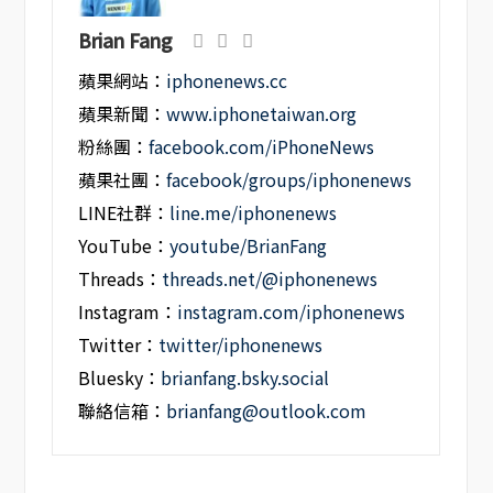
Brian Fang
蘋果網站：
iphonenews.cc
蘋果新聞：
www.iphonetaiwan.org
粉絲團：
facebook.com/iPhoneNews
蘋果社團：
facebook/groups/iphonenews
LINE社群：
line.me/iphonenews
YouTube：
youtube/BrianFang
Threads：
threads.net/@iphonenews
Instagram：
instagram.com/iphonenews
Twitter：
twitter/iphonenews
Bluesky：
brianfang.bsky.social
聯絡信箱：
brianfang@outlook.com