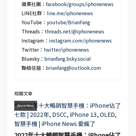
蘋果社團：
facebook/groups/iphonenews
LINE社群：
line.me/iphonenews
YouTube：
youtube/BrianFang
Threads：
threads.net/@iphonenews
Instagram：
instagram.com/iphonenews
Twitter：
twitter/iphonenews
Bluesky：
brianfang.bsky.social
聯絡信箱：
brianfang@outlook.com
相關文章
Apple News
2022年十大暢銷智慧手機：iPhone佔了