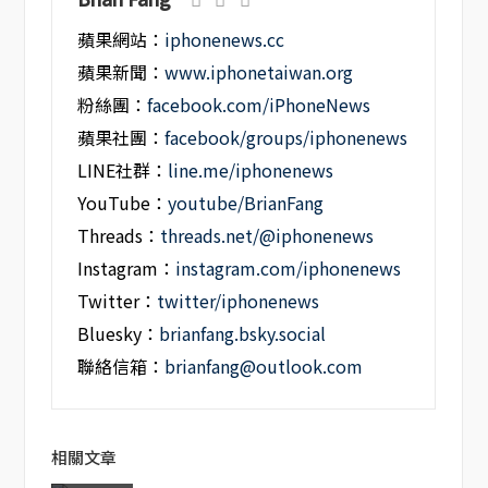
蘋果網站：
iphonenews.cc
蘋果新聞：
www.iphonetaiwan.org
粉絲團：
facebook.com/iPhoneNews
蘋果社團：
facebook/groups/iphonenews
LINE社群：
line.me/iphonenews
YouTube：
youtube/BrianFang
Threads：
threads.net/@iphonenews
Instagram：
instagram.com/iphonenews
Twitter：
twitter/iphonenews
Bluesky：
brianfang.bsky.social
聯絡信箱：
brianfang@outlook.com
相關文章