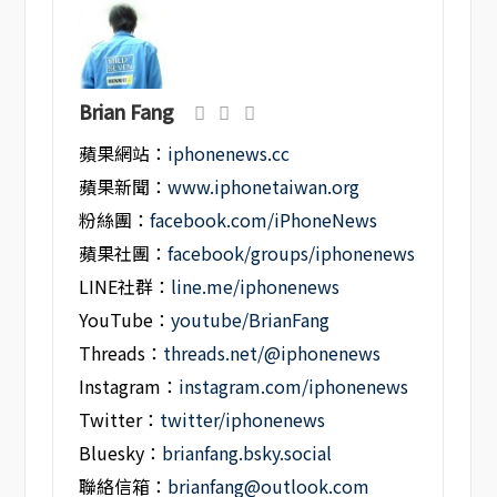
Brian Fang
蘋果網站：
iphonenews.cc
蘋果新聞：
www.iphonetaiwan.org
粉絲團：
facebook.com/iPhoneNews
蘋果社團：
facebook/groups/iphonenews
LINE社群：
line.me/iphonenews
YouTube：
youtube/BrianFang
Threads：
threads.net/@iphonenews
Instagram：
instagram.com/iphonenews
Twitter：
twitter/iphonenews
Bluesky：
brianfang.bsky.social
聯絡信箱：
brianfang@outlook.com