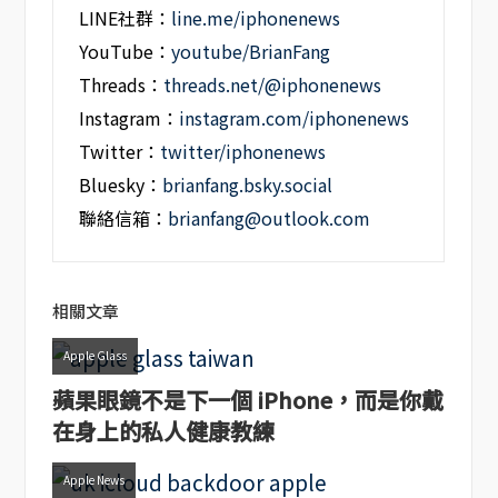
LINE社群：
line.me/iphonenews
YouTube：
youtube/BrianFang
Threads：
threads.net/@iphonenews
Instagram：
instagram.com/iphonenews
Twitter：
twitter/iphonenews
Bluesky：
brianfang.bsky.social
聯絡信箱：
brianfang@outlook.com
相關文章
Apple Glass
蘋果眼鏡不是下一個 iPhone，而是你戴
在身上的私人健康教練
Apple News