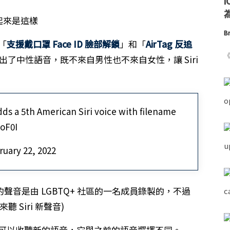
為
Br
「
支援戴口罩 Face ID 臉部解鎖
」和「
AirTag 反追
《
ri 推出了中性語音，既不來自男性也不來自女性，讓 Siri
dds a 5th American Siri voice with filename
oF0I
uary 22, 2022
 新的聲音是由 LGBTQ+ 社區的一名成員錄製的，不過
Siri 新聲音)
的用戶可以收聽新的語音，它與之前的語音選擇不同。