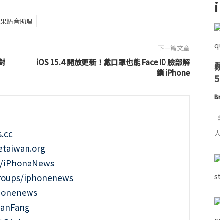
蘋果語音助理
下一篇文章
諜對
iOS 15.4 開放更新！戴口罩也能 Face ID 臉部解
鎖 iPhone
Br
《
.cc
人
taiwan.org
m/iPhoneNews
roups/iphonenews
phonenews
ianFang