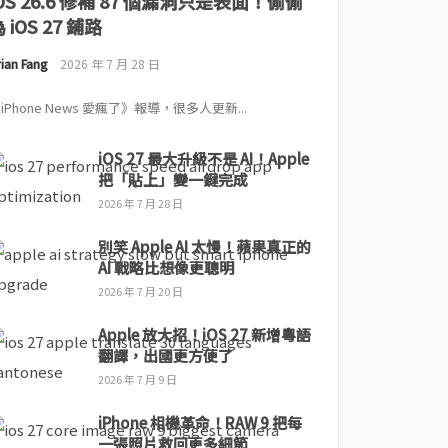
iOS 26.6 修補 87 個漏洞只是表面！偷偷
 iOS 27 鋪路
ian Fang
2026 年 7 月 28 日
iPhone News 愛瘋了》報導，很多人更新...
iOS 27 最大升級不是 AI！Apple
把「貼上」變一鍵完成
2026 年 7 月 28 日
別笑 Apple AI 太慢！蘋果真正的
AI 戰略比想像更聰明
2026 年 7 月 20 日
Apple 放大招！iOS 27 新增粵語
翻譯，出國更方便了
2026 年 7 月 9 日
iPhone 相機革命！RAW 9 把每
一張照片救回更多細節