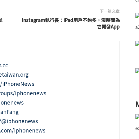
下一篇文章
就
Instagram執行長：iPad用戶不夠多，沒時間為
它開發App
.cc
taiwan.org
m/iPhoneNews
roups/iphonenews
phonenews
ianFang
t/@iphonenews
m.com/iphonenews