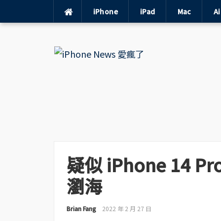
iPhone
iPad
Mac
A
Skip
to
content
疑似 iPhone 14
瀏海
Brian Fang
2022 年 2 月 27 日