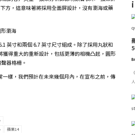
於顯示螢幕下方，這意味著將採用全面屏設計，沒有瀏海或藥
 6.1 英寸和兩個 6.7 英寸尺寸組成。除了採用丸狀和
將獲得重大的重新設計，包括更薄的相機凸起，圓形
Br
新揚聲器格柵。
《
紗。像往常一樣，我們預計在未來幾個月內，在宣布之前，傳
人
o
o
蘋果14