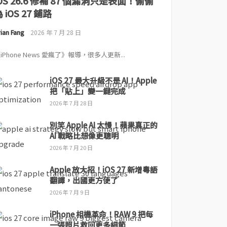
iOS 26.6 修補 87 個漏洞只是表面！偷偷
 iOS 27 鋪路
ian Fang
2026 年 7 月 28 日
iPhone News 愛瘋了》報導，很多人更新...
iOS 27 最大升級不是 AI！Apple
把「貼上」變一鍵完成
2026 年 7 月 28 日
別笑 Apple AI 太慢！蘋果真正的
AI 戰略比想像更聰明
2026 年 7 月 20 日
Apple 放大招！iOS 27 新增粵語
翻譯，出國更方便了
2026 年 7 月 9 日
iPhone 相機革命！RAW 9 把每
一張照片救回更多細節