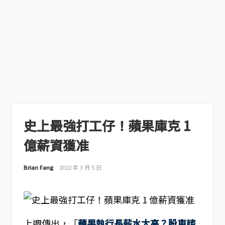
史上最強打工仔！蘋果庫克 1
億薪資獲准
Brian Fang
2022 年 3 月 5 日
上週傳出，「
蘋果執行長薪水太高？股東諮