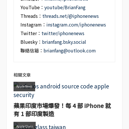
YouTube：
youtube/BrianFang
Threads：
threads.net/@iphonenews
Instagram：
instagram.com/iphonenews
Twitter：
twitter/iphonenews
Bluesky：
brianfang.bsky.social
聯絡信箱：
brianfang@outlook.com
相關文章
Apple News
蘋果印度市場爆發！每 4 部 iPhone 就
有 1 部印度製造
Apple Glass