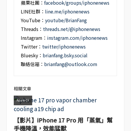
蘋果社團：
facebook/groups/iphonenews
LINE社群：
line.me/iphonenews
YouTube：
youtube/BrianFang
Threads：
threads.net/@iphonenews
Instagram：
instagram.com/iphonenews
Twitter：
twitter/iphonenews
Bluesky：
brianfang.bsky.social
聯絡信箱：
brianfang@outlook.com
相關文章
Apple CF
【影片】iPhone 17 Pro 用「蒸氣」幫
手機降溫，效能猛獸