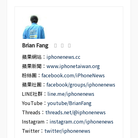
Brian Fang
蘋果網站：
iphonenews.cc
蘋果新聞：
www.iphonetaiwan.org
粉絲團：
facebook.com/iPhoneNews
蘋果社團：
facebook/groups/iphonenews
LINE社群：
line.me/iphonenews
YouTube：
youtube/BrianFang
Threads：
threads.net/@iphonenews
Instagram：
instagram.com/iphonenews
Twitter：
twitter/iphonenews