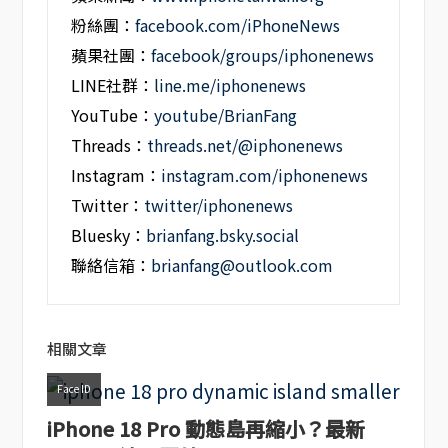
粉絲團：
facebook.com/iPhoneNews
蘋果社團：
facebook/groups/iphonenews
LINE社群：
line.me/iphonenews
YouTube：
youtube/BrianFang
Threads：
threads.net/@iphonenews
Instagram：
instagram.com/iphonenews
Twitter：
twitter/iphonenews
Bluesky：
brianfang.bsky.social
聯絡信箱：
brianfang@outlook.com
相關文章
Face ID
iPhone 18 Pro 動態島再縮小？最新