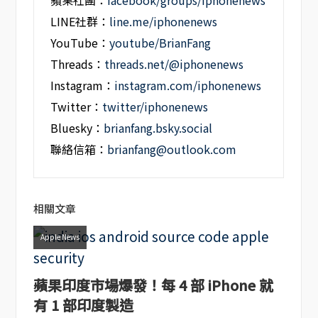
蘋果社團：
facebook/groups/iphonenews
LINE社群：
line.me/iphonenews
YouTube：
youtube/BrianFang
Threads：
threads.net/@iphonenews
Instagram：
instagram.com/iphonenews
Twitter：
twitter/iphonenews
Bluesky：
brianfang.bsky.social
聯絡信箱：
brianfang@outlook.com
相關文章
Apple News
蘋果印度市場爆發！每 4 部 iPhone 就
有 1 部印度製造