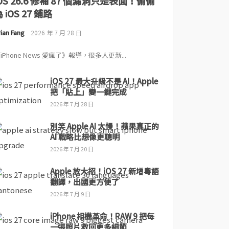
iOS 26.6 修補 87 個漏洞只是表面！偷偷
 iOS 27 鋪路
ian Fang
2026 年 7 月 28 日
iPhone News 愛瘋了》報導，很多人更新...
iOS 27 最大升級不是 AI！Apple
把「貼上」變一鍵完成
2026 年 7 月 28 日
別笑 Apple AI 太慢！蘋果真正的
AI 戰略比想像更聰明
2026 年 7 月 20 日
Apple 放大招！iOS 27 新增粵語
翻譯，出國更方便了
2026 年 7 月 9 日
iPhone 相機革命！RAW 9 把每
一張照片救回更多細節