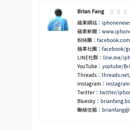
Brian Fang
蘋果網站：
iphonenews
蘋果新聞：
www.iphone
粉絲團：
facebook.co
蘋果社團：
facebook/g
LINE社群：
line.me/i
YouTube：
youtube/Br
Threads：
threads.ne
Instagram：
instagra
Twitter：
twitter/iph
Bluesky：
brianfang.bs
聯絡信箱：
brianfang@