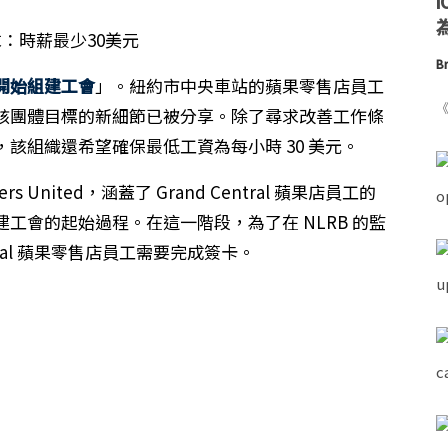
為
Br
員工開始組建工會
」。紐約市中央車站的蘋果零售店員工
《
該團體目標的新細節已被分享。除了尋求改善工作條
該組織還希望確保最低工資為每小時 30 美元。
rs United，涵蓋了 Grand Central 蘋果店員工的
工會的起始過程。在這一階段，為了在 NLRB 的監
ntral 蘋果零售店員工需要完成簽卡。