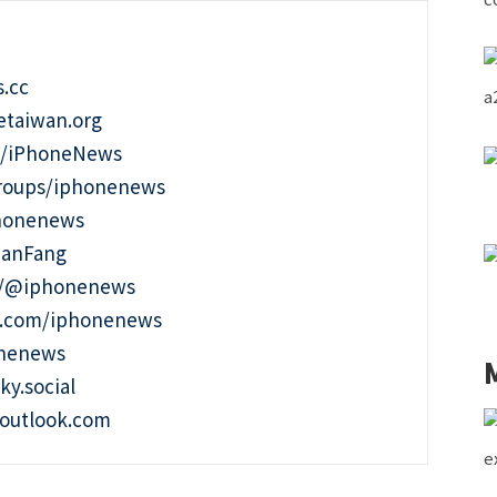
.cc
taiwan.org
m/iPhoneNews
roups/iphonenews
phonenews
ianFang
t/@iphonenews
m.com/iphonenews
onenews
ky.social
outlook.com