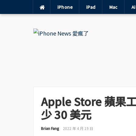
iPhone
iPad
Mac
A
Skip
to
content
Apple Store
少 30 美元
Brian Fang
2022 年 4 月 19 日