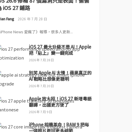
iOS 26.6 修補 87 個漏洞只是表面！偷偷
 iOS 27 鋪路
ian Fang
2026 年 7 月 28 日
iPhone News 愛瘋了》報導，很多人更新...
iOS 27 最大升級不是 AI！Apple
把「貼上」變一鍵完成
2026 年 7 月 28 日
別笑 Apple AI 太慢！蘋果真正的
AI 戰略比想像更聰明
2026 年 7 月 20 日
Apple 放大招！iOS 27 新增粵語
翻譯，出國更方便了
2026 年 7 月 9 日
iPhone 相機革命！RAW 9 把每
一張照片救回更多細節