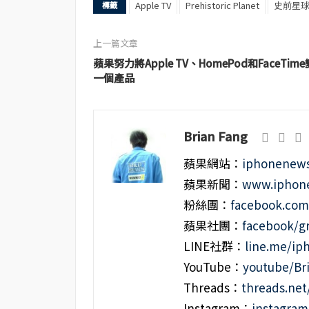
Apple TV
Prehistoric Planet
史前星
標籤
上一篇文章
蘋果努力將Apple TV、HomePod和FaceTime
一個產品
Brian Fang
蘋果網站：
iphonenews
蘋果新聞：
www.iphone
粉絲團：
facebook.co
蘋果社團：
facebook/g
LINE社群：
line.me/i
YouTube：
youtube/Br
Threads：
threads.ne
Instagram：
instagra