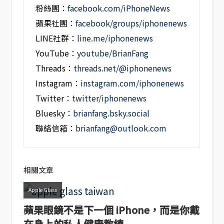
粉絲團：
facebook.com/iPhoneNews
蘋果社團：
facebook/groups/iphonenews
LINE社群：
line.me/iphonenews
YouTube：
youtube/BrianFang
Threads：
threads.net/@iphonenews
Instagram：
instagram.com/iphonenews
Twitter：
twitter/iphonenews
Bluesky：
brianfang.bsky.social
聯絡信箱：
brianfang@outlook.com
相關文章
Apple Glass
蘋果眼鏡不是下一個 iPhone，而是你戴
在身上的私人健康教練