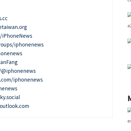
.cc
taiwan.org
m/iPhoneNews
roups/iphonenews
phonenews
ianFang
t/@iphonenews
m.com/iphonenews
onenews
ky.social
outlook.com