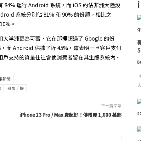
 運行 Android 系統，而 iOS 約佔非洲大陸設
oid 系統分別佔 81% 和 90% 的份額。相比之
10%。
洋洲更為可觀，它在那裡超過了 Google 的份
場，而 Android 佔據了近 45%，這表明一旦客戶支付
用戶支持的質量往往會使消費者留在其生態系統內。
Br
《
果新聞
人
佔
蘋果手機
下一篇文章
iPhone 13 Pro / Max 賣超好！傳增產 1,000 萬部