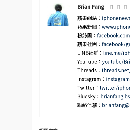
Brian Fang
蘋果網站：
iphonenews
蘋果新聞：
www.iphone
粉絲團：
facebook.co
蘋果社團：
facebook/g
LINE社群：
line.me/i
YouTube：
youtube/Br
Threads：
threads.ne
Instagram：
instagra
Twitter：
twitter/iph
Bluesky：
brianfang.bs
聯絡信箱：
brianfang@