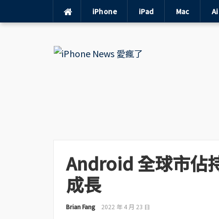
iPhone
iPad
Mac
A
Skip
to
content
Android 全球市
成長
Brian Fang
2022 年 4 月 23 日