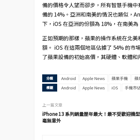
備的價格令人望而卻步，所有智慧手機中有 84%
備的 14%。亞洲和南美的情況也類似，Andr
下，iOS 在亞洲的份額為 18%，在南美為 
正如預期的那樣，蘋果的操作系統在北美和大
額。 iOS 在這兩個地區佔據了 54% 的市
了蘋果設備的初始高價，其硬體、軟體和
Android
Apple News
蘋果手機
蘋
分類
Android
Apple News
iOS
手機市
標籤
上一篇文章
iPhone 13 系列銷量歷年最大！最不受歡迎機型
毫無意外