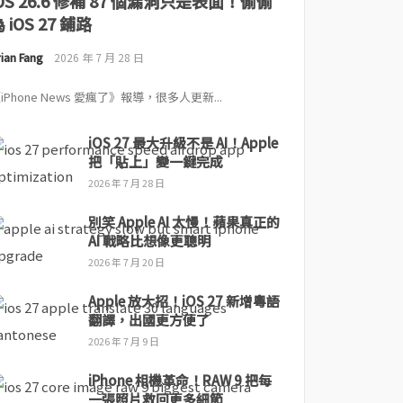
iOS 26.6 修補 87 個漏洞只是表面！偷偷
 iOS 27 鋪路
ian Fang
2026 年 7 月 28 日
iPhone News 愛瘋了》報導，很多人更新...
iOS 27 最大升級不是 AI！Apple
把「貼上」變一鍵完成
2026 年 7 月 28 日
別笑 Apple AI 太慢！蘋果真正的
AI 戰略比想像更聰明
2026 年 7 月 20 日
Apple 放大招！iOS 27 新增粵語
翻譯，出國更方便了
2026 年 7 月 9 日
iPhone 相機革命！RAW 9 把每
一張照片救回更多細節