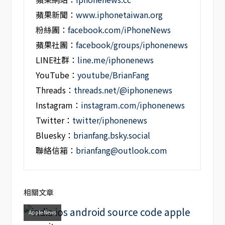
蘋果新聞：
www.iphonetaiwan.org
粉絲團：
facebook.com/iPhoneNews
蘋果社團：
facebook/groups/iphonenews
LINE社群：
line.me/iphonenews
YouTube：
youtube/BrianFang
Threads：
threads.net/@iphonenews
Instagram：
instagram.com/iphonenews
Twitter：
twitter/iphonenews
Bluesky：
brianfang.bsky.social
聯絡信箱：
brianfang@outlook.com
相關文章
Apple News