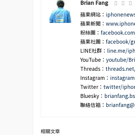
Brian Fang
蘋果網站：
iphonenews
蘋果新聞：
www.iphone
粉絲團：
facebook.co
蘋果社團：
facebook/g
LINE社群：
line.me/i
YouTube：
youtube/Br
Threads：
threads.ne
Instagram：
instagra
Twitter：
twitter/iph
Bluesky：
brianfang.bs
聯絡信箱：
brianfang@
相關文章