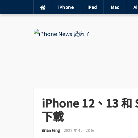
iPhone
iPad
Mac
A
Skip
to
content
iPhone 12、13 
下載
Brian Fang
2022 年 4 月 28 日