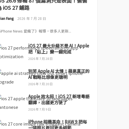
iOS 26.6 修補 87 個漏洞只是表面！偷偷
 iOS 27 鋪路
ian Fang
2026 年 7 月 28 日
iPhone News 愛瘋了》報導，很多人更新...
iOS 27 最大升級不是 AI！Apple
把「貼上」變一鍵完成
2026 年 7 月 28 日
別笑 Apple AI 太慢！蘋果真正的
AI 戰略比想像更聰明
2026 年 7 月 20 日
Apple 放大招！iOS 27 新增粵語
翻譯，出國更方便了
2026 年 7 月 9 日
iPhone 相機革命！RAW 9 把每
一張照片救回更多細節