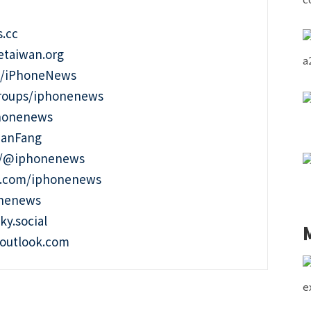
.cc
taiwan.org
m/iPhoneNews
roups/iphonenews
phonenews
ianFang
t/@iphonenews
m.com/iphonenews
onenews
ky.social
outlook.com