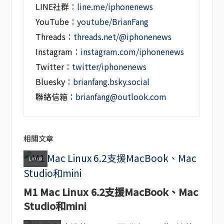
LINE社群：
line.me/iphonenews
YouTube：
youtube/BrianFang
Threads：
threads.net/@iphonenews
Instagram：
instagram.com/iphonenews
Twitter：
twitter/iphonenews
Bluesky：
brianfang.bsky.social
聯絡信箱：
brianfang@outlook.com
相關文章
Linux
M1 Mac Linux 6.2支援MacBook、Mac
Studio和mini