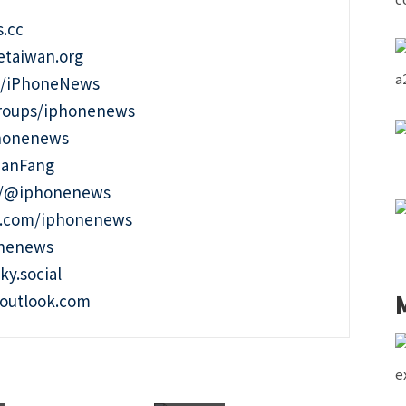
.cc
taiwan.org
m/iPhoneNews
roups/iphonenews
phonenews
ianFang
t/@iphonenews
m.com/iphonenews
onenews
ky.social
outlook.com