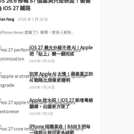
iOS 26.6 修補 87 個漏洞只是表面！偷偷
 iOS 27 鋪路
ian Fang
2026 年 7 月 28 日
iPhone News 愛瘋了》報導，很多人更新...
iOS 27 最大升級不是 AI！Apple
把「貼上」變一鍵完成
2026 年 7 月 28 日
別笑 Apple AI 太慢！蘋果真正的
AI 戰略比想像更聰明
2026 年 7 月 20 日
Apple 放大招！iOS 27 新增粵語
翻譯，出國更方便了
2026 年 7 月 9 日
iPhone 相機革命！RAW 9 把每
一張照片救回更多細節