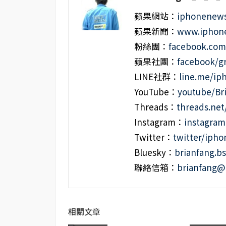
蘋果網站：
iphonenews
蘋果新聞：
www.iphone
粉絲團：
facebook.co
蘋果社團：
facebook/g
LINE社群：
line.me/i
YouTube：
youtube/Br
Threads：
threads.ne
Instagram：
instagra
Twitter：
twitter/iph
Bluesky：
brianfang.bs
聯絡信箱：
brianfang@
相關文章