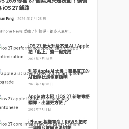
iOS 26.6 修補 87 個漏洞只是表面！偷偷
 iOS 27 鋪路
ian Fang
2026 年 7 月 28 日
iPhone News 愛瘋了》報導，很多人更新...
iOS 27 最大升級不是 AI！Apple
把「貼上」變一鍵完成
2026 年 7 月 28 日
別笑 Apple AI 太慢！蘋果真正的
AI 戰略比想像更聰明
2026 年 7 月 20 日
Apple 放大招！iOS 27 新增粵語
翻譯，出國更方便了
2026 年 7 月 9 日
iPhone 相機革命！RAW 9 把每
一張照片救回更多細節