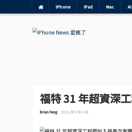
iPhone
iPad
Mac
A
Skip
to
content
福特 31 年超資
Brian Fang
2022 年 5 月 4 日