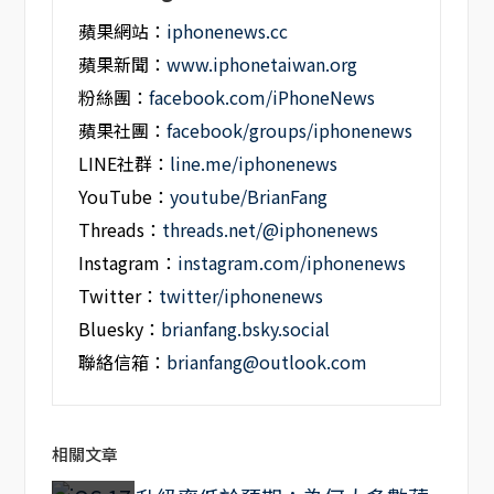
蘋果網站：
iphonenews.cc
蘋果新聞：
www.iphonetaiwan.org
粉絲團：
facebook.com/iPhoneNews
蘋果社團：
facebook/groups/iphonenews
LINE社群：
line.me/iphonenews
YouTube：
youtube/BrianFang
Threads：
threads.net/@iphonenews
Instagram：
instagram.com/iphonenews
Twitter：
twitter/iphonenews
Bluesky：
brianfang.bsky.social
聯絡信箱：
brianfang@outlook.com
相關文章