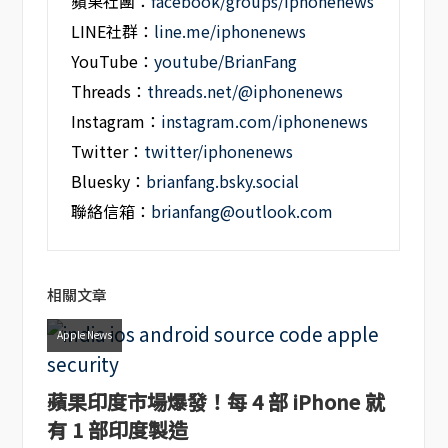
蘋果社團：
facebook/groups/iphonenews
LINE社群：
line.me/iphonenews
YouTube：
youtube/BrianFang
Threads：
threads.net/@iphonenews
Instagram：
instagram.com/iphonenews
Twitter：
twitter/iphonenews
Bluesky：
brianfang.bsky.social
聯絡信箱：
brianfang@outlook.com
相關文章
Apple News
蘋果印度市場爆發！每 4 部 iPhone 就
有 1 部印度製造