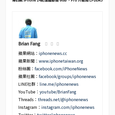
傳四款 iPhone 14記憶體都是 6GB ，Pro 升級為 LPDDR5
Brian Fang
蘋果網站：
iphonenews.cc
蘋果新聞：
www.iphonetaiwan.org
粉絲團：
facebook.com/iPhoneNews
蘋果社團：
facebook/groups/iphonenews
LINE社群：
line.me/iphonenews
YouTube：
youtube/BrianFang
Threads：
threads.net/@iphonenews
Instagram：
instagram.com/iphonenews
Twitter：
twitter/iphonenews