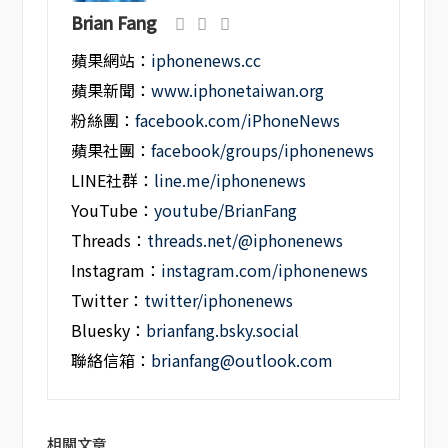
Brian Fang
蘋果網站：
iphonenews.cc
蘋果新聞：
www.iphonetaiwan.org
粉絲團：
facebook.com/iPhoneNews
蘋果社團：
facebook/groups/iphonenews
LINE社群：
line.me/iphonenews
YouTube：
youtube/BrianFang
Threads：
threads.net/@iphonenews
Instagram：
instagram.com/iphonenews
Twitter：
twitter/iphonenews
Bluesky：
brianfang.bsky.social
聯絡信箱：
brianfang@outlook.com
相關文章