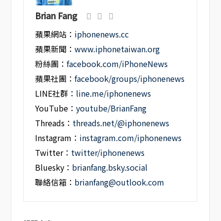
Brian Fang
蘋果網站：
iphonenews.cc
蘋果新聞：
www.iphonetaiwan.org
粉絲團：
facebook.com/iPhoneNews
蘋果社團：
facebook/groups/iphonenews
LINE社群：
line.me/iphonenews
YouTube：
youtube/BrianFang
Threads：
threads.net/@iphonenews
Instagram：
instagram.com/iphonenews
Twitter：
twitter/iphonenews
Bluesky：
brianfang.bsky.social
聯絡信箱：
brianfang@outlook.com