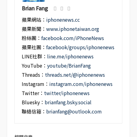
Brian Fang
蘋果網站：
iphonenews.cc
蘋果新聞：
www.iphonetaiwan.org
粉絲團：
facebook.com/iPhoneNews
蘋果社團：
facebook/groups/iphonenews
LINE社群：
line.me/iphonenews
YouTube：
youtube/BrianFang
Threads：
threads.net/@iphonenews
Instagram：
instagram.com/iphonenews
Twitter：
twitter/iphonenews
Bluesky：
brianfang.bsky.social
聯絡信箱：
brianfang@outlook.com
相關文章